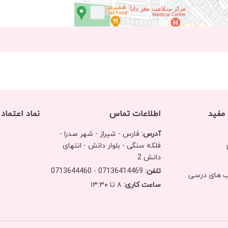
 مفید
اطلاعات تماس
نماد اعتماد
آدرس:
فارس - شیراز - شهر صدرا -
فلکه سنگی - بلوار دانش - انتهای
دانش 2
تلفن:
07136414469 - 0713644460
اب های درسی
ساعت کاری:
۸ تا ۱۳:۳۰