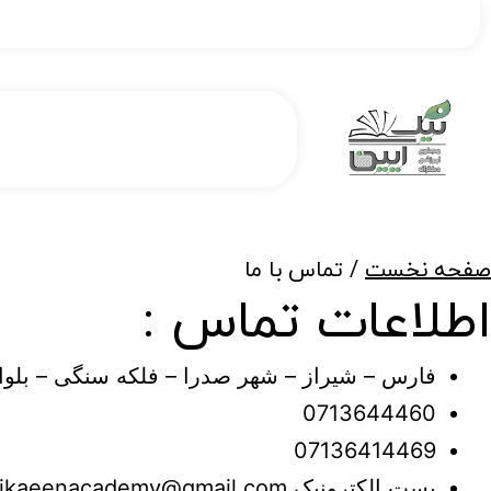
صفحه نخست
/
تماس با ما
اطلاعات تماس :
فارس – شیراز – شهر صدرا – فلکه سنگی – بلوار
0713644460
07136414469
پست الکترونیک nikaeenacademy@gmail.com