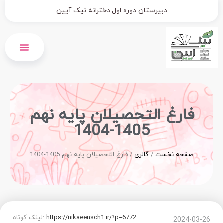
دبیرستان دوره اول دخترانه نیک آیین
پیش ثبت نام 1406-1405
فارغ التحصیلان پایه نهم
1405-1404
صفحه نخست
/
گالری
/
فارغ التحصیلان پایه نهم 1405-1404
https://nikaeensch1.ir/?p=6772
لینک کوتاه:
2024-03-26