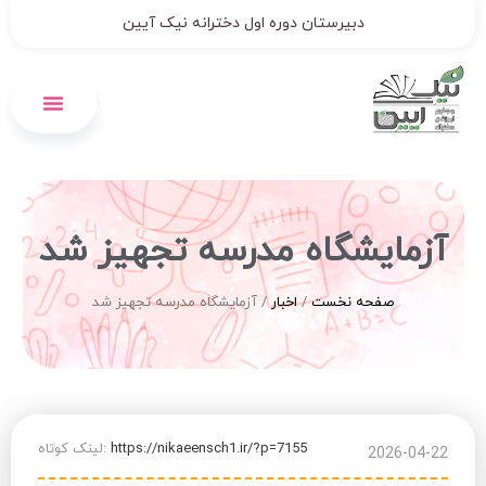
دبیرستان دوره اول دخترانه نیک آیین
پیش ثبت نام 1406-1405
آزمایشگاه مدرسه تجهیز شد
صفحه نخست
/
اخبار
/
آزمایشگاه مدرسه تجهیز شد
https://nikaeensch1.ir/?p=7155
لینک کوتاه:
2026-04-22