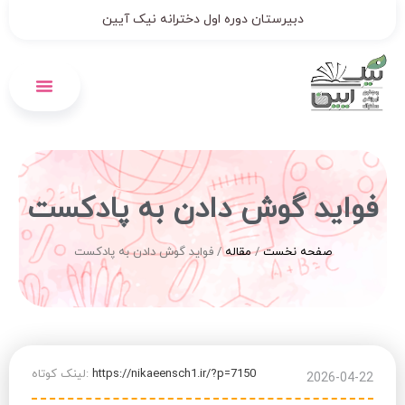
دبیرستان دوره اول دخترانه نیک آیین
پیش ثبت نام 1406-1405
فواید گوش دادن به پادکست
صفحه نخست
/
مقاله
/
فواید گوش دادن به پادکست
https://nikaeensch1.ir/?p=7150
لینک کوتاه:
2026-04-22